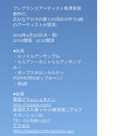
フレグランスアーティスト島津美加
創作の、
仄かなアロマの香りの演出の中で4組
のアーティストが競演。
2019年4月30日(火・祝)
12:00開場 12:20開演
●出演
・ルソイルアンサンブル
・ららアン～ホニャららアンサンブ
ル～
・ポップスホルンカルテッ
POPHORN(ポップホーン)
・他1組
●会場
新宿グラムシュタイン
http://pladox.com/
新宿区大久保 2-6-10新宿第二アルプ
スマンションB1
TEL: 03-6380-2517
アクセス
http://pladox.com/access-sp/