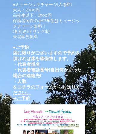
●ミュージックチャージ(入場料)
大人：3000円
高校生以下：1500円
保護者同伴の小中学生はミュージッ
クチャージ無料！
(各別途1ドリンク制)
未就学児無料
●ご予約
席に限りがございますので予約を
頂ければ席を確保致します。
・代表者指名
・代表者電話番号(当日何かあった
場合の連絡先)
・人数
をコチラのフォームからお送りく
ださい。
➡ご予約