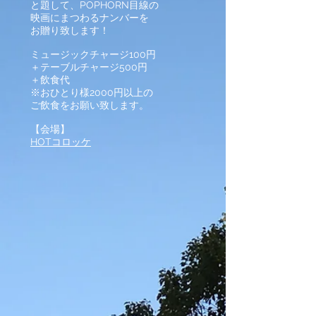
と題して、POPHORN目線の
映画にまつわるナンバーを
お贈り致します！
ミュージックチャージ100円
＋テーブルチャージ500円
＋飲食代
※おひとり様2000円以上の
ご飲食をお願い致します。
【会場】
HOTコロッケ